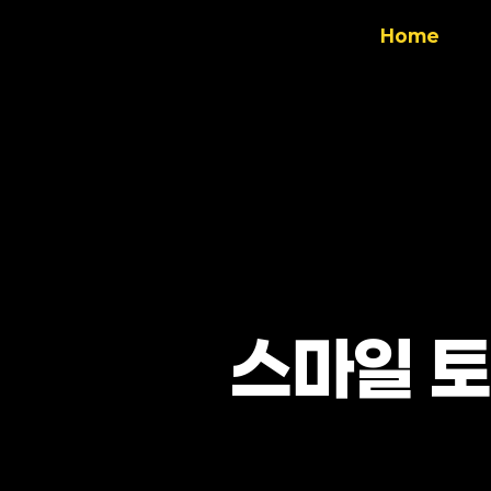
Home
스마일 토