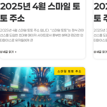
2025년 4월 스마일 토
20
토 주소
토 
2025년 4월 스마일 토토 주소 입니다. “스마일 토토”는 정식 라이
2025년 
선스를 도입한 초대형 메이저 사이트로서 풍부한 혜택과 편리한 인
선스를 도
터페이스로 유저들에게 큰
터페이스로
상세글 읽기 »
상세글 읽기
스마일 토토 주소