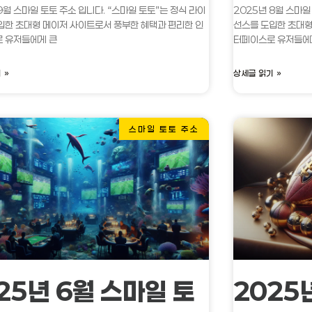
9월 스마일 토토 주소 입니다. “스마일 토토”는 정식 라이
2025년 8월 스마일
입한 초대형 메이저 사이트로서 풍부한 혜택과 편리한 인
선스를 도입한 초대형
 유저들에게 큰
터페이스로 유저들에
 »
상세글 읽기 »
스마일 토토 주소
25년 6월 스마일 토
2025