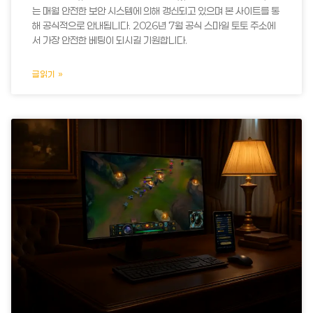
는 매월 안전한 보안 시스템에 의해 갱신되고 있으며 본 사이트를 통
해 공식적으로 안내됩니다. 2026년 7월 공식 스마일 토토 주소에
서 가장 안전한 베팅이 되시길 기원합니다.
글읽기 »