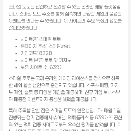
스마일 토토는 안전하고 신뢰할 수 있는 온라인 베팅 플랫폼입
니다. 스마일 토토 주소를 통해 접속하면 다양한 게임과 풍성한
이벤트를 만나볼 수 있습니다. 이 사이트의 주요 특징과 정보를
살펴보겠습니다.
사이트명: 스마일 토토
홈페이지 주소: 스마일.net
가입코드: 8228
사이트 분류: 토토 및 카지노
보증 사이트 수: 639개
스마일 토토는 국제 온라인 게이밍 라이선스를 정식으로 취득
한 해외 합법 법인으로 운영되고 있습니다. 스포츠 베팅, 카지
노 게임, 슬롯 등 다양한 게임을 제공하며, 신규 가입 보너스부
터 매충전 이벤트까지 풍성한 혜택을 제공합니다.
특히 주목할 만한 점은 스마일 토토의 안전성입니다. 매월 1일
진행되는 정기 검증에서 슈어맨, 먹튀폴리스 등 639개의 공신
력 있는 먹튀 검증 사이트로부터 우수한 평가를 받았습니다. 이