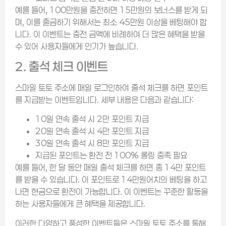
예를 들어, 100만원을 충전하면 15만원의 보너스를 받게 되
며, 이를 출금하기 위해서는 최소 45만원 이상을 베팅해야 합
니다. 이 이벤트는 충전 금액에 비례하여 더 많은 혜택을 받을
수 있어 사용자들에게 인기가 높습니다.
2. 출석 체크 이벤트
스마일 토토 주소에 매일 로그인하여 출석 체크를 하면 포인트
를 지급받는 이벤트입니다. 세부 내용은 다음과 같습니다:
10일 연속 출석 시 2만 포인트 지급
20일 연속 출석 시 4만 포인트 지급
30일 연속 출석 시 8만 포인트 지급
지급된 포인트는 환전 전 100% 롤링 충족 필요
예를 들어, 한 달 동안 매일 출석 체크를 하면 총 14만 포인트
를 받을 수 있습니다. 이 포인트로 14만원어치의 베팅을 하고
나면 현금으로 환전이 가능합니다. 이 이벤트는 꾸준한 활동을
하는 사용자들에게 큰 혜택을 제공합니다.
이러한 다양하고 풍성한 이벤트들은 스마일 토토 주소를 통해