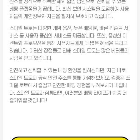
선스를 정식으로 취득한 해외 합법 법인으로, 신뢰할 수 있는
베팅 플랫폼을 제공합니다. 최신 보안 시스템을 도입하여 사용
자들의 개인정보와 자금을 철저히 보호하고 있습니다.
스마일 토토는 다양한 게임 옵션, 높은 배당률, 빠른 입출금 서
비스 등 사용자 중심의 서비스를 제공합니다. 또한, 풍성한 이
벤트와 프로모션을 통해 사용자들에게 더 많은 혜택을 드리고
있습니다. 이러한 장점들로 인해 스마일 토토는 많은 베터들의
사랑을 받고 있습니다.
안전하고 신뢰할 수 있는 베팅 환경을 원하신다면, 지금 바로
스마일 토토의 공식 안전 주소를 통해 가입해보세요. 검증된 스
마일 토토에서 즐겁고 안전한 베팅 경험을 누려보시기 바랍니
다. 스마일 토토와 함께라면, 여러분의 베팅 라이프가 한층 더
즐거워질 것입니다!