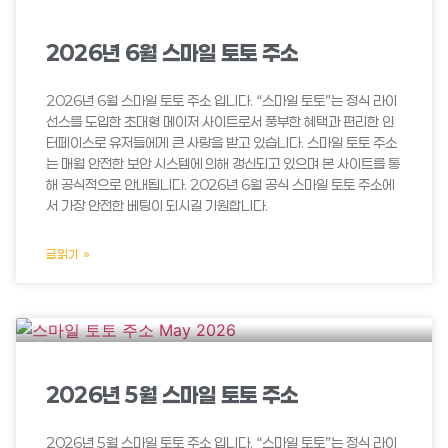
2026년 6월 스마일 토토 주소
2026년 6월 스마일 토토 주소 입니다. “스마일 토토”는 정식 라이
선스를 도입한 초대형 메이저 사이트로서 풍부한 혜택과 편리한 인
터페이스로 유저들에게 큰 사랑을 받고 있습니다. 스마일 토토 주소
는 매월 안전한 보안 시스템에 의해 갱신되고 있으며 본 사이트를 통
해 공식적으로 안내됩니다. 2026년 6월 공식 스마일 토토 주소에
서 가장 안전한 베팅이 되시길 기원합니다.
글읽기 »
2026년 5월 스마일 토토 주소
2026년 5월 스마일 토토 주소 입니다. “스마일 토토”는 정식 라이