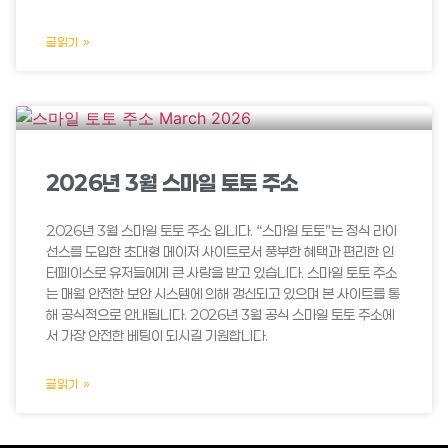
글읽기 »
2026년 3월 스마일 토토 주소
2026년 3월 스마일 토토 주소 입니다. “스마일 토토”는 정식 라이
선스를 도입한 초대형 메이저 사이트로서 풍부한 혜택과 편리한 인
터페이스로 유저들에게 큰 사랑을 받고 있습니다. 스마일 토토 주소
는 매월 안전한 보안 시스템에 의해 갱신되고 있으며 본 사이트를 통
해 공식적으로 안내됩니다. 2026년 3월 공식 스마일 토토 주소에
서 가장 안전한 베팅이 되시길 기원합니다.
글읽기 »