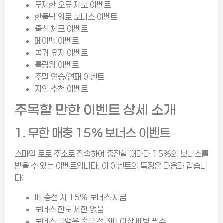
무제한 오류 제보 이벤트
한폴낙 위로 보너스 이벤트
출석 체크 이벤트
페이백 이벤트
복귀 유저 이벤트
롤링왕 이벤트
주말 연승/연패 이벤트
지인 추천 이벤트
주목할 만한 이벤트 상세 소개
1. 무한 매충 15% 보너스 이벤트
스마일 토토 주소로 접속하여 충전할 때마다 15%의 보너스를
받을 수 있는 이벤트입니다. 이 이벤트의 특징은 다음과 같습니
다:
매 충전 시 15% 보너스 지급
보너스 한도 제한 없음
보너스 금액은 출금 전 3배 이상 베팅 필수